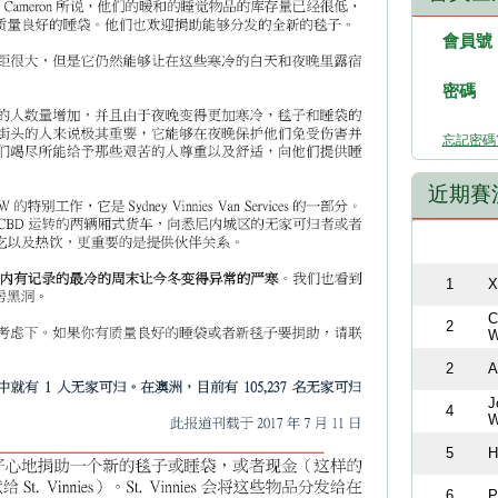
會員號
密碼
忘記密碼
近期賽
1
X
C
2
W
2
A
J
4
W
5
H
6
P