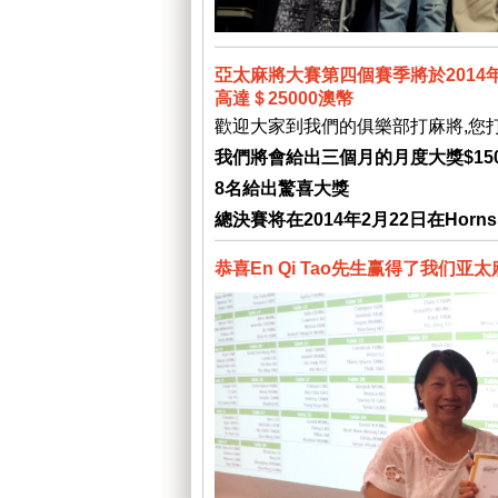
亞太麻將大賽第四個賽季將於2014年
高達＄25000澳幣
歡迎大家到我們的俱樂部打麻將,您打
我們將會給出三個月的月度大獎$150
8名給出驚喜大獎
總決賽将在2014年2月22日在Hornsby
恭喜En Qi Tao先生赢得了我们