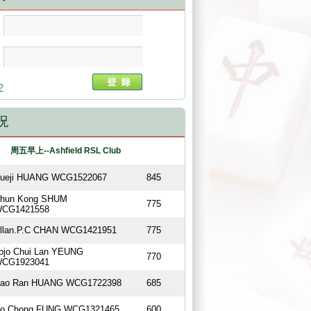
?
況
周五早上--Ashfield RSL Club
ueji HUANG WCG1522067
845
hun Kong SHUM
775
CG1421558
llan.P.C CHAN WCG1421951
775
ojo Chui Lan YEUNG
770
CG1923041
ao Ran HUANG WCG1722398
685
o Chong FUNG WCG1321465
600