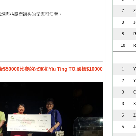
7
Z
8
J
8
R
10
R
金$50000比賽的冠軍和Yiu Ting TO,國標$10000
1
Y
2
Y
3
G
3
X
5
Z
5
J