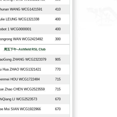
hunan WANG WCG1421591
410
ulie LEUNG WCG1321338
400
obot 1 WCG0000001
400
ongrong WAN WCG2423492
300
周五下午--Ashfield RSL Club
aoGong ZHANG WCG2323379
905
u Hua ZHAO WCG1321421
770
enmei HOU WCG1722484
715
ue Zhao CHEN WCG2523559
715
hiQiang LI WCG2523573
670
ee Moi SIAN WCG1922966
670