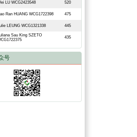
ei LU WCG2423548
520
ao Ran HUANG WCG1722398
475
ulie LEUNG WCG1321338
445
uliana Sau King SZETO
435
CG1722375
众号