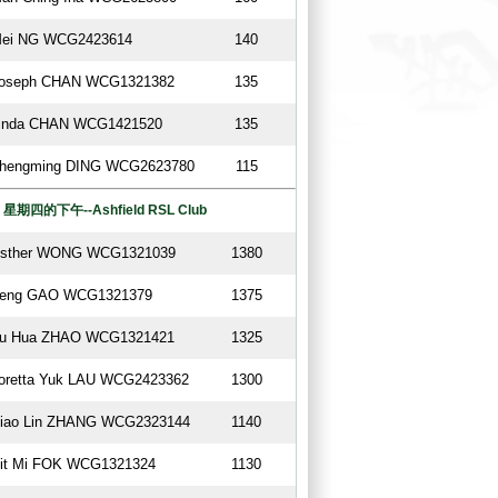
ei NG WCG2423614
140
oseph CHAN WCG1321382
135
inda CHAN WCG1421520
135
hengming DING WCG2623780
115
星期四的下午--Ashfield RSL Club
sther WONG WCG1321039
1380
eng GAO WCG1321379
1375
u Hua ZHAO WCG1321421
1325
oretta Yuk LAU WCG2423362
1300
iao Lin ZHANG WCG2323144
1140
it Mi FOK WCG1321324
1130