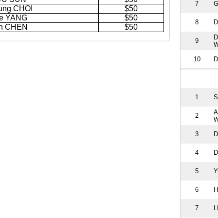
7
G
ung CHOI
$50
ie YANG
$50
8
D
in CHEN
$50
D
9
W
10
D
1
S
A
2
W
3
D
4
D
5
Y
6
H
7
L