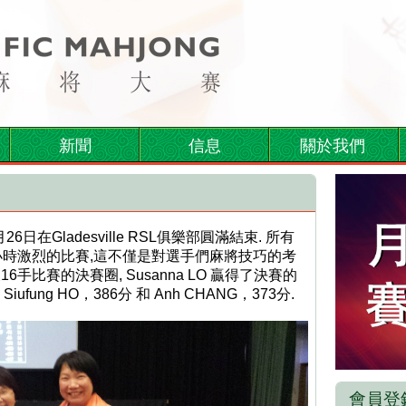
新聞
信息
關於我們
日在Gladesville RSL俱樂部圓滿結束. 所有
小時激烈的比賽,這不僅是對選手們麻將技巧的考
比賽的決賽圈, Susanna LO 贏得了決賽的
fung HO，386分 和 Anh CHANG，373分.
會員登