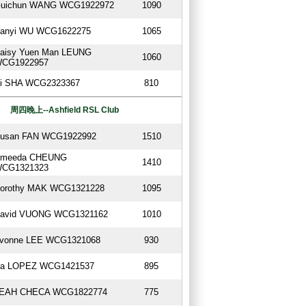
uichun WANG WCG1922972
1090
anyi WU WCG1622275
1065
aisy Yuen Man LEUNG
1060
CG1922957
i SHA WCG2323367
810
周四晚上--Ashfield RSL Club
usan FAN WCG1922992
1510
meeda CHEUNG
1410
CG1321323
orothy MAK WCG1321228
1095
avid VUONG WCG1321162
1010
vonne LEE WCG1321068
930
a LOPEZ WCG1421537
895
EAH CHECA WCG1822774
775