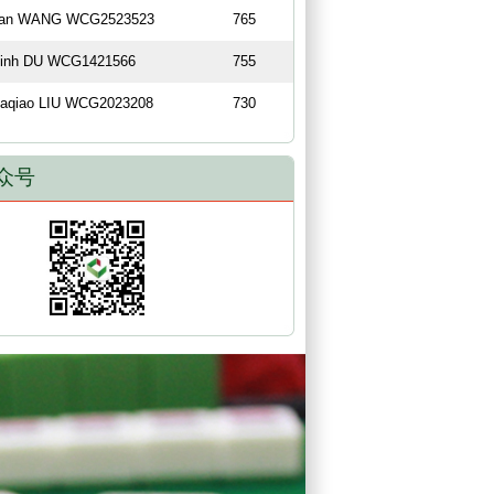
an WANG WCG2523523
765
inh DU WCG1421566
755
aqiao LIU WCG2023208
730
众号