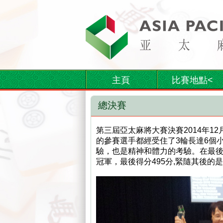
主頁
比賽地點<
總決賽
第三屆亞太麻將大賽決賽2014年12月26
的參賽選手都經受住了3輪長達6個
驗，也是精神和體力的考驗。在最後16手
冠軍，最後得分495分,緊隨其後的是 Siu