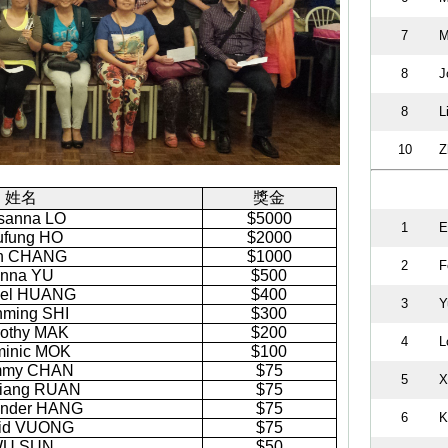
7
M
8
J
8
L
10
Z
姓名
獎金
sanna LO
$5000
1
E
ufung HO
$2000
h CHANG
$1000
2
F
nna YU
$500
iel HUANG
$400
3
Y
nming SHI
$300
othy MAK
$200
4
L
inic MOK
$100
my CHAN
$75
5
X
iang RUAN
$75
ander HANG
$75
6
K
id VUONG
$75
U SUN
$50