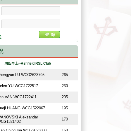
?
況
周四早上--Ashfield RSL Club
hengyun LU WCG2623795
265
elen YU WCG1722517
230
an VAN WCG1722411
205
ueji HUANG WCG1522067
195
VANOVSKI Aleksandar
170
CG1321402
an Ching Ina WCG2623800
160