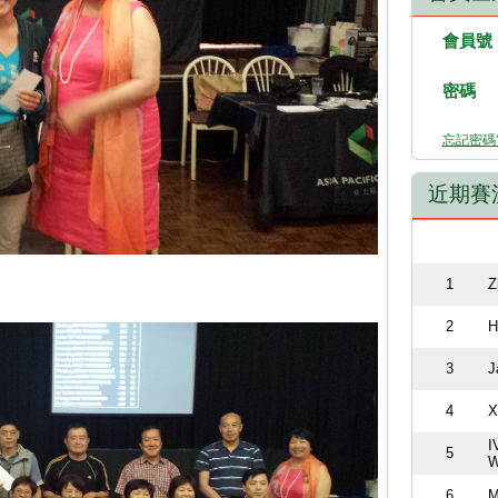
會員號
密碼
忘記密碼
近期賽
1
Z
2
H
3
J
4
X
I
5
W
6
M