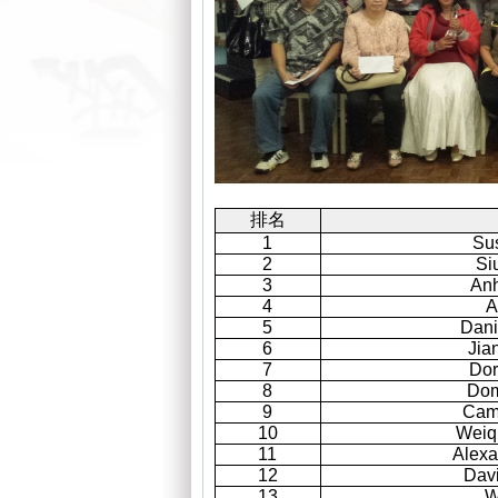
排名
1
Su
2
Si
3
An
4
A
5
Dan
6
Jia
7
Dor
8
Dom
9
Cam
10
Weiq
11
Alex
12
Dav
13
W